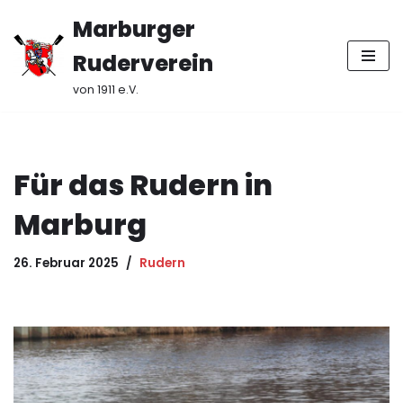
Marburger
Zum
Ruderverein
Inhalt
springen
von 1911 e.V.
Für das Rudern in
Marburg
26. Februar 2025
Rudern