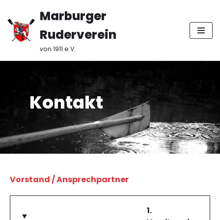
Marburger
Zum
Ruderverein
Inhalt
springen
von 1911 e.V.
Kontakt
Vorstand / Ansprechpartner
1.