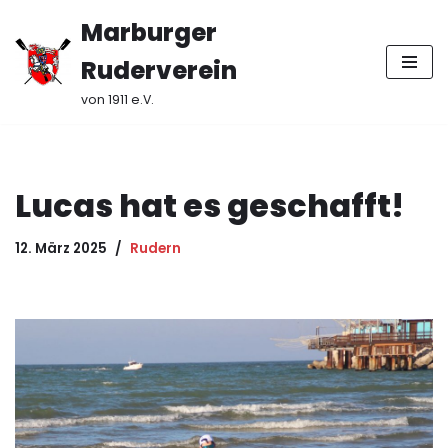
Marburger
Zum
Ruderverein
Inhalt
springen
von 1911 e.V.
Lucas hat es geschafft!
12. März 2025
Rudern