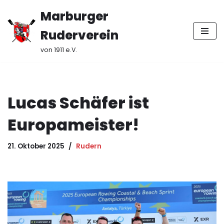
Marburger
Zum
Ruderverein
Inhalt
springen
von 1911 e.V.
Lucas Schäfer ist
Europameister!
21. Oktober 2025
Rudern