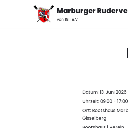
Marburger Ruderve
Zum
von 1911 e.V.
Inhalt
springen
Datum:
13. Juni 2026
Uhrzeit:
09:00 - 17:0
Ort:
Bootshaus Mar
Gisselberg
Bootshaus | Verein